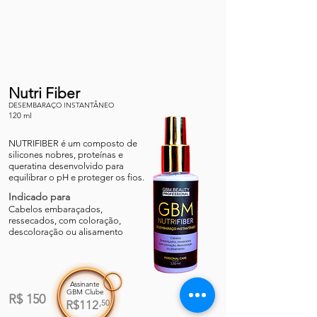
Nutri Fiber
DESEMBARAÇO INSTANTÂNEO
120 ml
NUTRIFIBER é um composto de
silicones nobres, proteínas e
queratina desenvolvido para
equilibrar o pH e proteger os fios.
Indicado para
Cabelos embaraçados,
ressecados, com coloração,
descoloração ou alisamento
Assinante
GBM Clube
R$ 150
R$112
,50