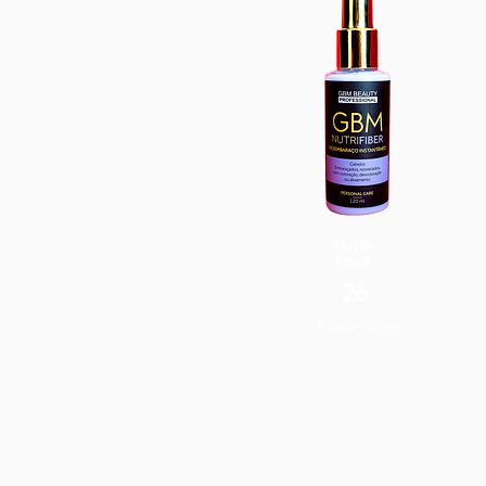
NUTRI
FIBER
26
Beauty Coins