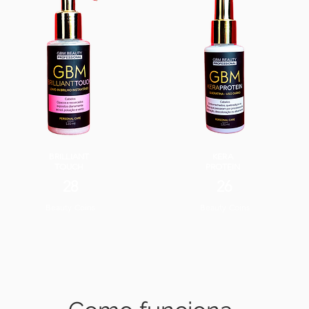
BRILLIANT
KERA
TOUCH
PROTEIN
28
26
Beauty Coins
Beauty Coins