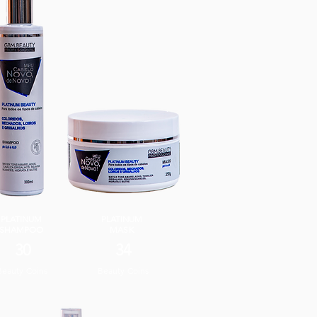
PLATINUM
PLATINUM
SHAMPOO
MASK
30
34
Beauty Coins
Beauty Coins