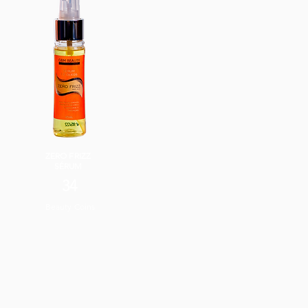
ZERO FRIZZ
SÉRUM
34
Beauty Coins