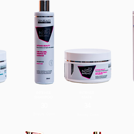
INTENSE
INTENSE
SHAMPOO
MASK
30
34
Beauty Coins
Beauty Coins