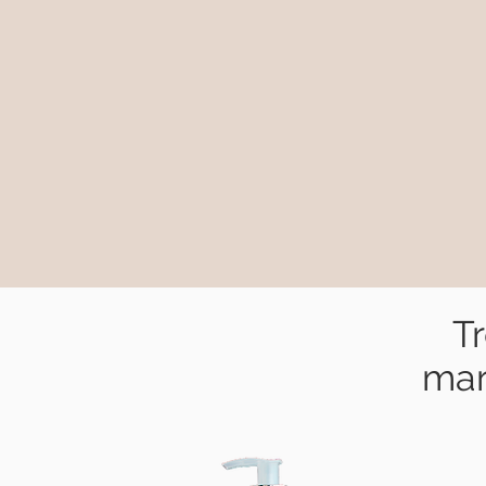
T
mar