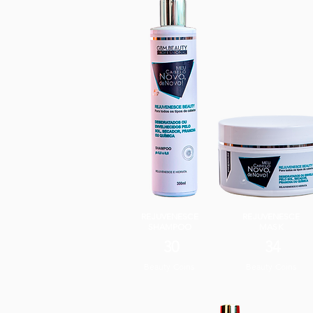
REJUVENESCE
REJUVENESCE
SHAMPOO
MASK
30
34
Beauty Coins
Beauty Coins