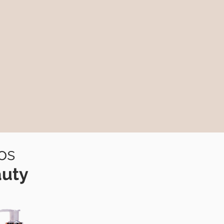
os
uty