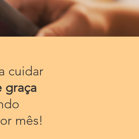
a cuidar
 graça
ando
or mês!